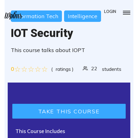
LOGIN
Information Tech
Intelligence
IOT Security
This course talks about IOPT
0
22
(
ratings )
students
TAKE THIS COURSE
This Course Includes